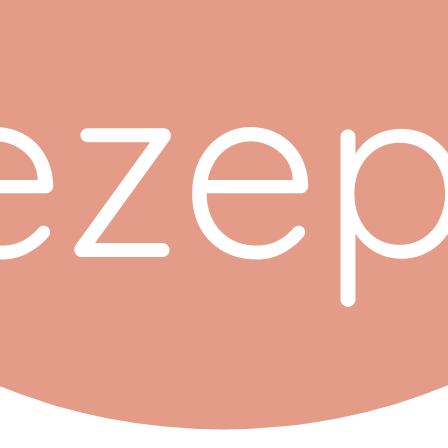
eze
p