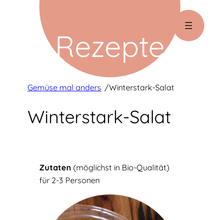
Zum
Inhalt
R
eze
pt
e
springen
Gemüse mal anders
/
Winterstark-Salat
Winterstark-Salat
Zutaten
(möglichst in Bio-Qualität)
für 2-3 Personen