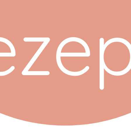
eze
p